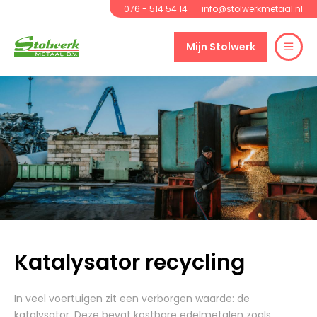
Ga naar inhoud
076 - 514 54 14
info@stolwerkmetaal.nl
Mijn Stolwerk
Katalysator recycling
In veel voertuigen zit een verborgen waarde: de
katalysator. Deze bevat kostbare edelmetalen zoals